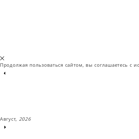
+7 (4852) 40-66-00
sales@orlovhotels.ru
150023, г. Ярославль, ул. Институтская, д.5/17
Правовая информация
Политика конфиденциальности
Разработано Hotel commerce
Продолжая пользоваться сайтом, вы соглашаетесь с и
Август,
2026